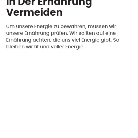
In Der Ernährung
Vermeiden
Um unsere Energie zu bewahren, müssen wir
unsere Ernährung prüfen. Wir sollten auf eine
Ernährung achten, die uns viel Energie gibt. So
bleiben wir fit und voller Energie.
Es gibt viele Dinge, die unsere Energie
beeinflussen.
Versteckte Zucker
,
ungesunde
Verarbeitungsmethoden
und
Nährstoffverluste
sind dabei besonders wichtig. Wenn wir diese
meiden, können wir unsere Energie verbessern.
Versteckte Zucker Erkennen
Versteckte Zucker sind in vielen Lebensmitteln. Sie
senken unsere Energie schnell. Deshalb ist es klug,
die Zutaten zu checken und Zuckerreiche Produkte
zu meiden.