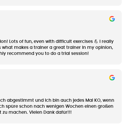
 Lots of fun, even with difficult exercises 💪 I really
s what makes a trainer a great trainer in my opinion,
ighly recommend you to do a trial session!
f mich abgestimmt und ich bin auch jedes Mal KO, wenn
 Ich spüre schon nach wenigen Wochen einen großen
t zu machen. Vielen Dank dafür!!!