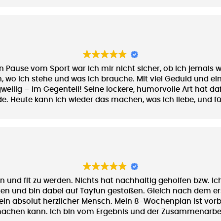
n Pause vom Sport war ich mir nicht sicher, ob ich jemals w
 ich stehe und was ich brauche. Mit viel Geduld und einem 
weilig – im Gegenteil! Seine lockere, humorvolle Art hat da
e. Heute kann ich wieder das machen, was ich liebe, und fü
ainieren kann, ohne mir Sorgen machen zu müssen. Danke für 
Training
 und fit zu werden. Nichts hat nachhaltig geholfen bzw. ich
ten und bin dabei auf Tayfun gestoßen. Gleich nach dem erst
ein absolut herzlicher Mensch. Mein 8-Wochenplan ist vorbe
 machen kann. Ich bin vom Ergebnis und der Zusammenarbeit