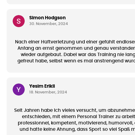
Simon Hodgson
30. November, 2024
Nach einer Hüftverletzung und einer gefühlt endlose
Anfang an ernst genommen und genau verstanden, wo
wieder aufgebaut. Dabei war das Training nie lang
gefreut habe, selbst wenn es mal anstrengend wurd
weiß ich jetzt, wie ich auch alleine effektiv tr
Yesim Erikli
18. November, 2024
Seit Jahren habe ich vieles versucht, um abzunehmen
entschieden, mit einem Personal Trainer zu arbei
professionnel, kompetent, motivierend, humorvoll, 
und hatte keine Ahnung, dass Sport so viel Spaß