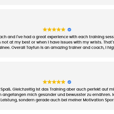
werde.
 and I've had a great experience with each training session!
 not at my best or when I have issues with my wrists. That'
trainee. Overall Tayfun is an amazing trainer and coach, I h
l Spaß. Gleichzeitig ist das Training aber auch perfekt au
 ihn angefangen mich gesünder und bewusster zu ernähren.
 Leistung, sondern gerade auch bei meiner Motivation Spor